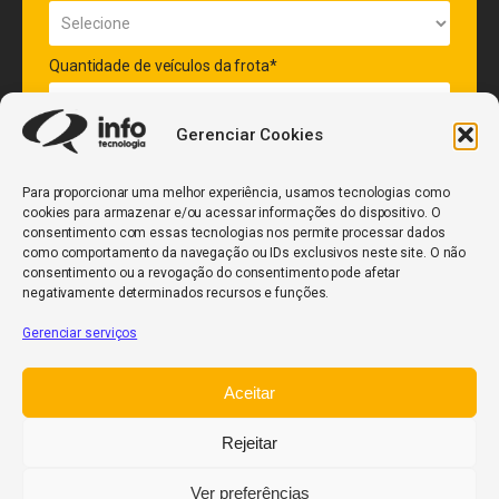
Quantidade de veículos da frota*
Gerenciar Cookies
ENVIAR
Para proporcionar uma melhor experiência, usamos tecnologias como
cookies para armazenar e/ou acessar informações do dispositivo. O
consentimento com essas tecnologias nos permite processar dados
como comportamento da navegação ou IDs exclusivos neste site. O não
consentimento ou a revogação do consentimento pode afetar
negativamente determinados recursos e funções.
Gerenciar serviços
InfoCore
Aceitar
Política de Privacidade
Relatório de Transparência Salarial
Rejeitar
Trabalhe Conosco
Ver preferências
POWERED BY