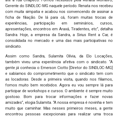
até a rua Chapecó. Fomos recebidos pela Renata Monteiro,
Gerente do SINDLOC-MG naquele período. Renata nos recebeu
com muita simpatia e acabou nos convencendo de assinar a
ficha de filiação. De lá para cá, foram muitas trocas de
experiências, participação em seminários, cursos,
apresentações, encontros em Araxá, Tiradentes, etc”, detalha
Sandra. Hoje, a empresa da Sandra, a Sirius Rent a Car, é
consolidada no mercado e uma das mais participativas no
sindicato.
Assim como Sandra, Sulamita Olívia, da Elo Locações,
também viveu uma experiência afetiva com o sindicato. “A
gente já conhecia o Emerson Ciotto [Diretor do SINDLOC-MG]
e sabíamos do comprometimento que o sindicato tem com
as locadoras. Desde a primeira visita, quando nos filiamos,
fomos muito bem recebidos. Agora eu vou sempre lá para
participar de workshops e cursos. O ambiente é sempre muito
gostoso. Bom para trocar informações e fazer novas
amizades”, elogia Sulamita. “A nossa empresa é novinha e tem
muito que caminhar. Mas nesses primeiros meses, a gente
encontrou pessoas excepcionais para realizar uma troca