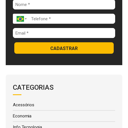
k
p
CADASTRAR
CATEGORIAS
Acessórios
Economia
Info Tecnologia