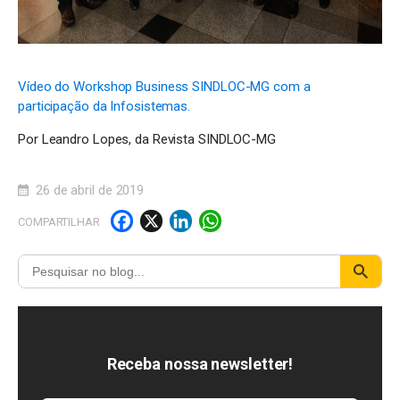
Vídeo do Workshop Business SINDLOC-MG com a
participação da Infosistemas.
Por Leandro Lopes, da Revista SINDLOC-MG
26 de abril de 2019
F
X
Li
W
COMPARTILHAR
a
n
h
c
k
a
e
e
t
b
d
s
o
I
A
Receba nossa newsletter!
o
n
p