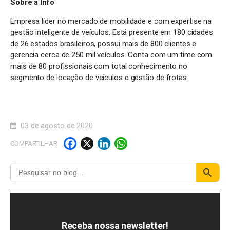
Sobre a Info
Empresa líder no mercado de mobilidade e com expertise na
gestão inteligente de veículos. Está presente em 180 cidades
de 26 estados brasileiros, possui mais de 800 clientes e
gerencia cerca de 250 mil veículos. Conta com um time com
mais de 80 profissionais com total conhecimento no
segmento de locação de veículos e gestão de frotas.
03 de agosto de 2020
F
X
Li
W
COMPARTILHAR
a
n
h
c
k
a
e
e
t
b
d
s
o
I
A
Receba nossa newsletter!