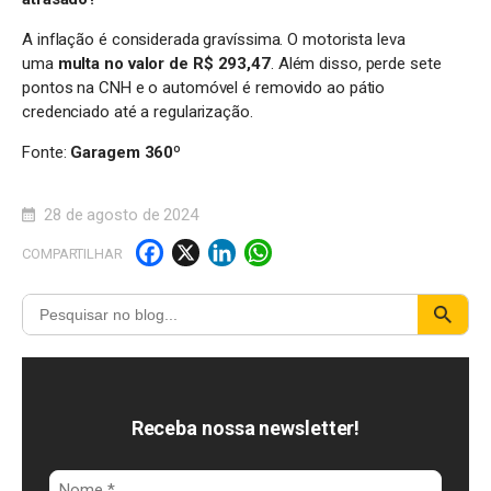
A inflação é considerada gravíssima. O motorista leva
uma
multa no valor de R$ 293,47
. Além disso, perde sete
pontos na CNH e o automóvel é removido ao pátio
credenciado até a regularização.
Fonte:
Garagem 360º
28 de agosto de 2024
F
X
Li
W
COMPARTILHAR
a
n
h
c
k
a
e
e
t
b
d
s
o
I
A
Receba nossa newsletter!
o
n
p