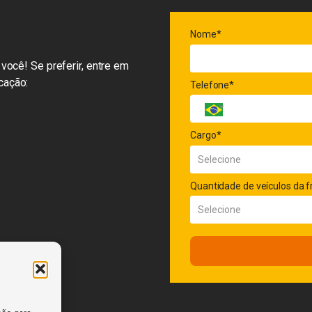
Nome*
você! Se preferir, entre em
cação:
Telefone*
Cargo*
Quantidade de veículos da f