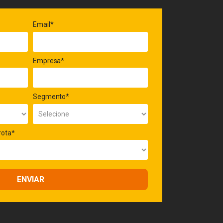
Email*
Empresa*
Segmento*
rota*
ENVIAR