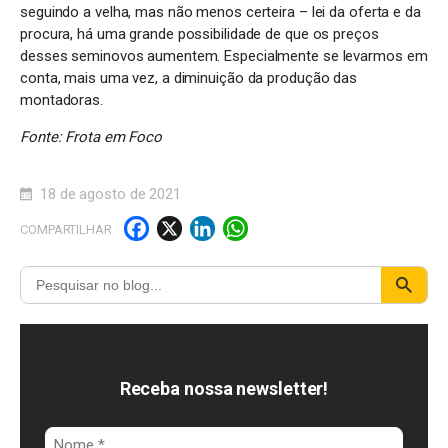
seguindo a velha, mas não menos certeira – lei da oferta e da
procura, há uma grande possibilidade de que os preços
desses seminovos aumentem. Especialmente se levarmos em
conta, mais uma vez, a diminuição da produção das
montadoras.
Fonte: Frota em Foco
18 de agosto de 2021
F
X
Li
W
COMPARTILHAR
a
n
h
c
k
a
e
e
t
b
d
s
o
I
A
Receba nossa newsletter!
o
n
p