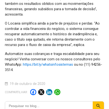
também os resultados obtidos com as movimentações
financeiras, gerando subsídios para a tomada de decisão”,
acrescenta.
O Locavia simplifica ainda a parte de prejuízos e perdas. “Ao
controlar a vida financeira do negócio, o sistema consegue
recuperar automaticamente o histórico de inadimplência e,
caso o título seja quitado, ele retorna diretamente com o
recurso para o fluxo de caixa da empresa”, explica.
Automatize suas cobranças e traga escalabilidade para seu
negócio! Venha conversar com os nossos consultores pelo
WhatsApp:
https://bit.ly/whatsinfosistemas
ou no (11) 94256-
3514.
19 de outubro de 2020
F
X
Li
W
COMPARTILHAR
a
n
h
c
k
a