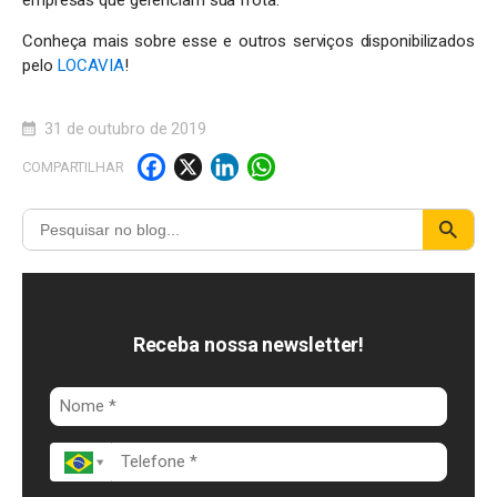
Conheça mais sobre esse e outros serviços disponibilizados
pelo
LOCAVIA
!
31 de outubro de 2019
F
X
Li
W
COMPARTILHAR
a
n
h
c
k
a
e
e
t
b
d
s
o
I
A
Receba nossa newsletter!
o
n
p
k
p