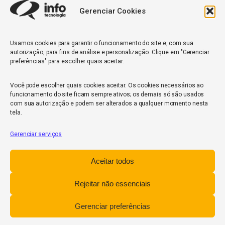
Gerenciar Cookies
Quantidade de veículos da frota*
Usamos cookies para garantir o funcionamento do site e, com sua
autorização, para fins de análise e personalização. Clique em "Gerenciar
ENVIAR
preferências" para escolher quais aceitar.
Você pode escolher quais cookies aceitar. Os cookies necessários ao
funcionamento do site ficam sempre ativos; os demais só são usados
com sua autorização e podem ser alterados a qualquer momento nesta
tela.
Gerenciar serviços
InfoCore
Aceitar todos
Política de Privacidade
Relatório de Transparência Salarial
Rejeitar não essenciais
Trabalhe Conosco
Gerenciar preferências
POWERED BY