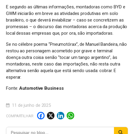
E segundo as últimas informações, montadoras como BYD e
GWM iniciarão em breve as atividades produtivas em solo
brasileiro, o que deverá inviabilizar – caso se concretizem as
promessas – o discurso das montadoras acerca da produção
local dessas empresas que, por ora, são importadoras.
Se no célebre poema “Pneumotórax”, de Manuel Bandeira, não
restou ao personagem acometido por grave e terminal
doença outra coisa senão “tocar um tango argentino”, às
montadoras, neste caso das importações, não resta outra
alternativa senão aquela que está sendo usada: cobrar. E
esperar.
Fonte:
Automotive Business
11 de junho de 2025
F
X
Li
W
COMPARTILHAR
a
n
h