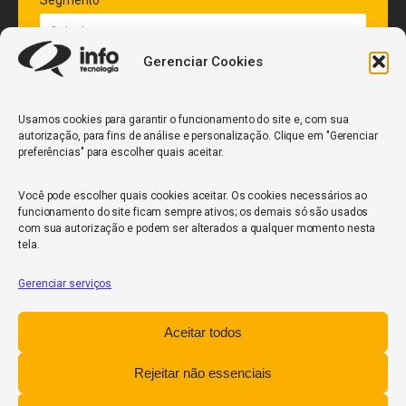
Segmento*
Gerenciar Cookies
Quantidade de veículos da frota*
Usamos cookies para garantir o funcionamento do site e, com sua
autorização, para fins de análise e personalização. Clique em "Gerenciar
ENVIAR
preferências" para escolher quais aceitar.
Você pode escolher quais cookies aceitar. Os cookies necessários ao
funcionamento do site ficam sempre ativos; os demais só são usados
com sua autorização e podem ser alterados a qualquer momento nesta
tela.
Gerenciar serviços
InfoCore
Aceitar todos
Política de Privacidade
Relatório de Transparência Salarial
Rejeitar não essenciais
Trabalhe Conosco