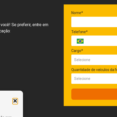
Nome*
você! Se preferir, entre em
cação:
Telefone*
Cargo*
Quantidade de veículos da f