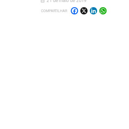
21 de maio de 2019
Facebook
X
LinkedI
What
COMPARTILHAR