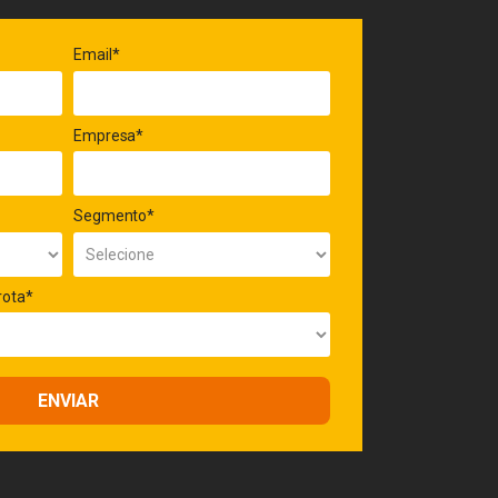
Email*
Empresa*
Segmento*
rota*
ENVIAR