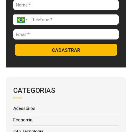
k
p
CADASTRAR
CATEGORIAS
Acessórios
Economia
Info Tecnologia