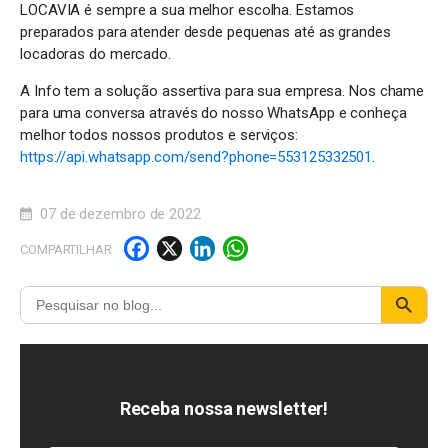
LOCAVIA é sempre a sua melhor escolha. Estamos
preparados para atender desde pequenas até as grandes
locadoras do mercado.
A Info tem a solução assertiva para sua empresa. Nos chame
para uma conversa através do nosso WhatsApp e conheça
melhor todos nossos produtos e serviços:
https://api.whatsapp.com/send?phone=553125332501
.
07 de dezembro de 2022
F
X
Li
W
COMPARTILHAR
a
n
h
c
k
a
e
e
t
b
d
s
o
I
A
Receba nossa newsletter!
o
n
p