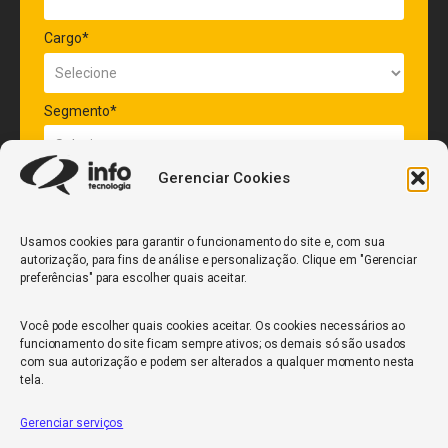
Cargo*
Segmento*
Gerenciar Cookies
Quantidade de veículos da frota*
Usamos cookies para garantir o funcionamento do site e, com sua
autorização, para fins de análise e personalização. Clique em "Gerenciar
ENVIAR
preferências" para escolher quais aceitar.
Você pode escolher quais cookies aceitar. Os cookies necessários ao
funcionamento do site ficam sempre ativos; os demais só são usados
com sua autorização e podem ser alterados a qualquer momento nesta
tela.
Gerenciar serviços