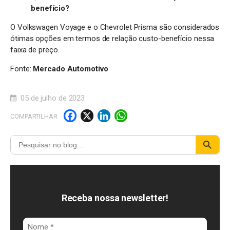
benefício?
O Volkswagen Voyage e o Chevrolet Prisma são considerados
ótimas opções em termos de relação custo-benefício nessa
faixa de preço.
Fonte:
Mercado Automotivo
05 de julho de 2023
F
X
Li
W
COMPARTILHAR
a
n
h
c
k
a
e
e
t
b
d
s
o
I
A
Receba nossa newsletter!
o
n
p