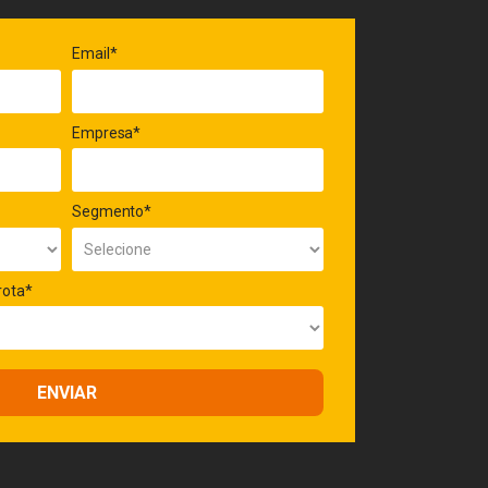
Email*
Empresa*
Segmento*
rota*
ENVIAR