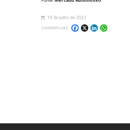
Fonte:
Mercado Automotivo
19 de julho de 2023
Facebook
X
LinkedI
What
COMPARTILHAR