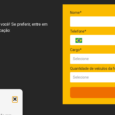
Nome*
você! Se preferir, entre em
cação:
Telefone*
Cargo*
Quantidade de veículos da f