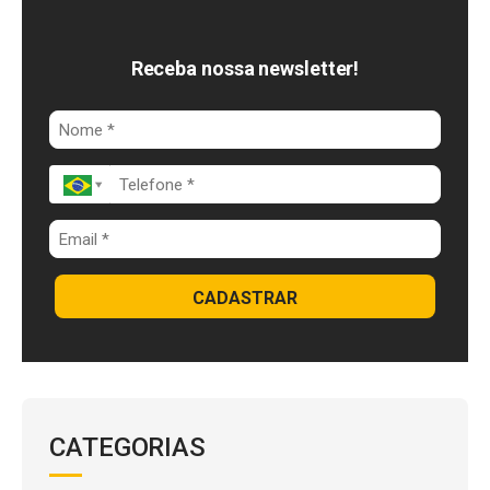
e
e
t
b
d
s
o
I
A
Receba nossa newsletter!
o
n
p
k
p
CADASTRAR
CATEGORIAS