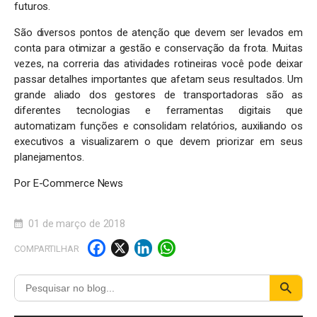
futuros.
São diversos pontos de atenção que devem ser levados em
conta para otimizar a gestão e conservação da frota. Muitas
vezes, na correria das atividades rotineiras você pode deixar
passar detalhes importantes que afetam seus resultados. Um
grande aliado dos gestores de transportadoras são as
diferentes tecnologias e ferramentas digitais que
automatizam funções e consolidam relatórios, auxiliando os
executivos a visualizarem o que devem priorizar em seus
planejamentos.
Por E-Commerce News
01 de março de 2018
F
X
Li
W
COMPARTILHAR
a
n
h
c
k
a