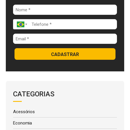
o
n
p
k
p
CADASTRAR
CATEGORIAS
Acessórios
Economia