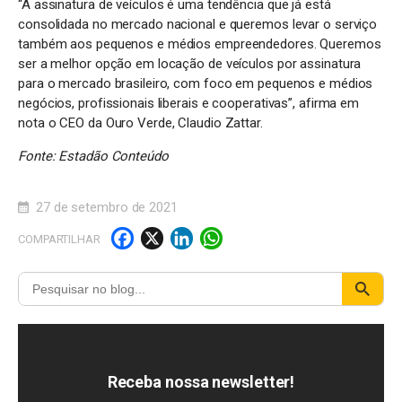
“A assinatura de veículos é uma tendência que já está
consolidada no mercado nacional e queremos levar o serviço
também aos pequenos e médios empreendedores. Queremos
ser a melhor opção em locação de veículos por assinatura
para o mercado brasileiro, com foco em pequenos e médios
negócios, profissionais liberais e cooperativas”, afirma em
nota o CEO da Ouro Verde, Claudio Zattar.
Fonte: Estadão Conteúdo
27 de setembro de 2021
F
X
Li
W
COMPARTILHAR
a
n
h
c
k
a
e
e
t
b
d
s
o
I
A
Receba nossa newsletter!