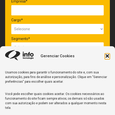
Empresa*
Cargo*
Segmento*
Gerenciar Cookies
Quantidade de veículos da frota*
Usamos cookies para garantir o funcionamento do site e, com sua
autorização, para fins de análise e personalização. Clique em "Gerenciar
ENVIAR
preferências" para escolher quais aceitar.
Você pode escolher quais cookies aceitar. Os cookies necessários ao
funcionamento do site ficam sempre ativos; os demais só são usados
com sua autorização e podem ser alterados a qualquer momento nesta
tela.