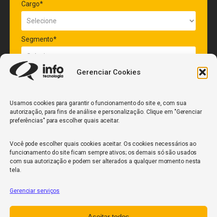
Cargo*
Segmento*
Gerenciar Cookies
Quantidade de veículos da frota*
Usamos cookies para garantir o funcionamento do site e, com sua
autorização, para fins de análise e personalização. Clique em "Gerenciar
ENVIAR
preferências" para escolher quais aceitar.
Você pode escolher quais cookies aceitar. Os cookies necessários ao
funcionamento do site ficam sempre ativos; os demais só são usados
com sua autorização e podem ser alterados a qualquer momento nesta
tela.
Gerenciar serviços
InfoCore
Aceitar todos