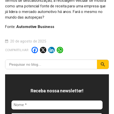
termos de descarbonização, a reciclagem veicular se mostra
como uma potencial fonte de receita para uma empresa que
já lidera o mercado automotivo há anos. Fará o mesmo no
mundo das autopeças?
Fonte:
Automotive Business
20 de agosto de 2025
F
X
Li
W
COMPARTILHAR
a
n
h
c
k
a
e
e
t
b
d
s
o
I
A
Receba nossa newsletter!
o
n
p
k
p