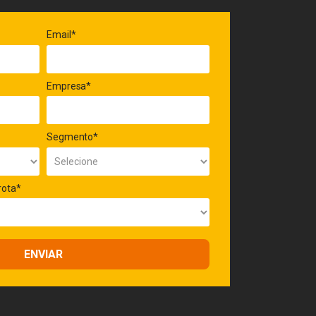
Email*
Empresa*
Segmento*
rota*
ENVIAR