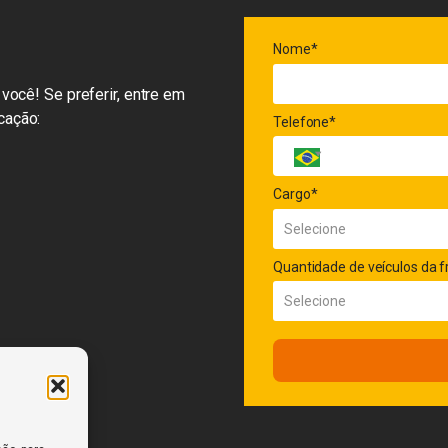
Nome*
você! Se preferir, entre em
cação:
Telefone*
Cargo*
Quantidade de veículos da f