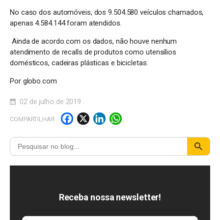
No caso dos automóveis, dos 9.504.580 veículos chamados,
apenas 4.584.144 foram atendidos.
Ainda de acordo com os dados, não houve nenhum
atendimento de recalls de produtos como utensílios
domésticos, cadeiras plásticas e bicicletas.
Por globo.com
02 de julho de 2019
F
X
Li
W
COMPARTILHAR
a
n
h
c
k
a
e
e
t
b
d
s
o
I
A
Receba nossa newsletter!
o
n
p