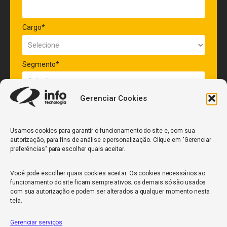
Cargo*
Segmento*
Gerenciar Cookies
Quantidade de veículos da frota*
Usamos cookies para garantir o funcionamento do site e, com sua
autorização, para fins de análise e personalização. Clique em "Gerenciar
ENVIAR
preferências" para escolher quais aceitar.
Você pode escolher quais cookies aceitar. Os cookies necessários ao
funcionamento do site ficam sempre ativos; os demais só são usados
com sua autorização e podem ser alterados a qualquer momento nesta
tela.
Gerenciar serviços