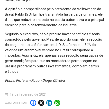
A opinião é compartilhada pelo presidente da Volkswagen do
Brasil, Pablo Di Si. Em live transmitida há cerca de um mês, ele
disse que reduzir o imposto na cadeia automotiva é o principal
caminho para o desenvolvimento da indústria.
Segundo o executivo, não é preciso haver benefícios fiscais
concedidos pelo governo. Mas, de acordo com ele, a redução
da carga tributária é fundamental. Di Si afirma que 54% do
valor de um automóvel vendido no Brasil corresponde a
impostos. Assim, diz ele, apenas essa redução seria capaz de
gerar condições para que as montadoras permaneçam no
Brasil e programem outros investimentos, como em carros
elétricos.
Fonte: Frota em Foco - Diogo Oliveira
19 de fevereiro de 2021
F
X
Li
W
COMPARTILHAR