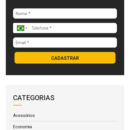
o
n
p
k
p
CADASTRAR
CATEGORIAS
Acessórios
Economia