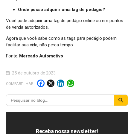
Onde posso adquirir uma tag de pedágio?
Você pode adquirir uma tag de pedágio online ou em pontos
de venda autorizados.
Agora que você sabe como as tags para pedágio podem
facilitar sua vida, não perca tempo.
Fonte:
Mercado Automotivo
25 de outubro de 2023
F
X
Li
W
COMPARTILHAR
a
n
h
c
k
a
e
e
t
b
d
s
o
I
A
Receba nossa newsletter!