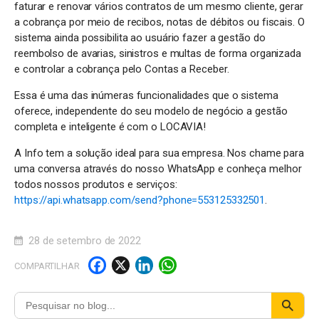
faturar e renovar vários contratos de um mesmo cliente, gerar
a cobrança por meio de recibos, notas de débitos ou fiscais. O
sistema ainda possibilita ao usuário fazer a gestão do
reembolso de avarias, sinistros e multas de forma organizada
e controlar a cobrança pelo Contas a Receber.
Essa é uma das inúmeras funcionalidades que o sistema
oferece, independente do seu modelo de negócio a gestão
completa e inteligente é com o LOCAVIA!
A Info tem a solução ideal para sua empresa. Nos chame para
uma conversa através do nosso WhatsApp e conheça melhor
todos nossos produtos e serviços:
https://api.whatsapp.com/send?phone=553125332501
.
28 de setembro de 2022
F
X
Li
W
COMPARTILHAR
a
n
h
c
k
a