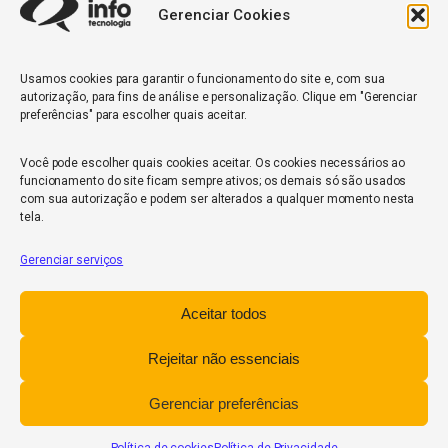
Gerenciar Cookies
Quantidade de veículos da frota*
Usamos cookies para garantir o funcionamento do site e, com sua
autorização, para fins de análise e personalização. Clique em "Gerenciar
ENVIAR
preferências" para escolher quais aceitar.
Você pode escolher quais cookies aceitar. Os cookies necessários ao
funcionamento do site ficam sempre ativos; os demais só são usados
com sua autorização e podem ser alterados a qualquer momento nesta
tela.
Gerenciar serviços
InfoCore
Aceitar todos
Política de Privacidade
Relatório de Transparência Salarial
Rejeitar não essenciais
Trabalhe Conosco
Gerenciar preferências
POWERED BY