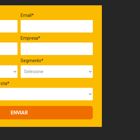
Email*
Empresa*
Segmento*
rota*
ENVIAR