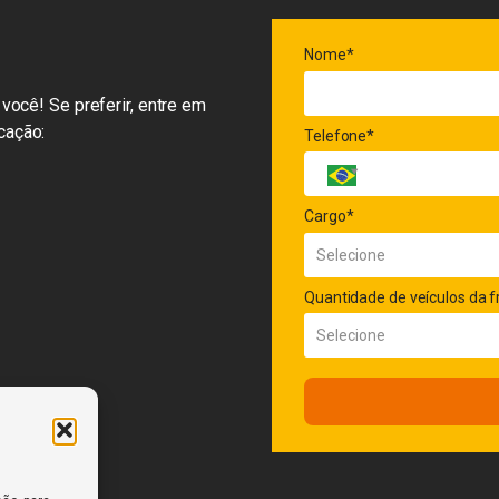
Nome*
você! Se preferir, entre em
cação:
Telefone*
Cargo*
Quantidade de veículos da f