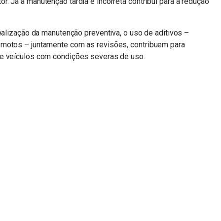
. Já a manutenção tardia e incorreta contribui para a redução
realização da manutenção preventiva, o uso de aditivos –
 motos – juntamente com as revisões, contribuem para
de veículos com condições severas de uso.
n
sApp