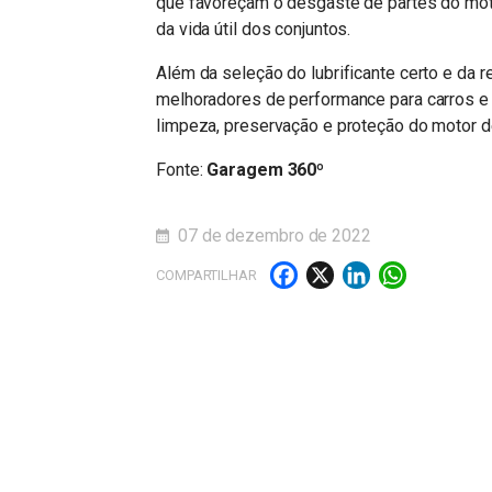
que favoreçam o desgaste de partes do motor
da vida útil dos conjuntos.
Além da seleção do lubrificante certo e da 
melhoradores de performance para carros e
limpeza, preservação e proteção do motor 
Fonte:
Garagem 360º
07 de dezembro de 2022
Facebook
X
LinkedI
What
COMPARTILHAR