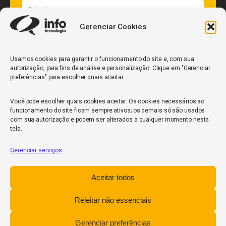
Gerenciar Cookies
Quantidade de veículos da frota*
Usamos cookies para garantir o funcionamento do site e, com sua
autorização, para fins de análise e personalização. Clique em "Gerenciar
ENVIAR
preferências" para escolher quais aceitar.
Você pode escolher quais cookies aceitar. Os cookies necessários ao
funcionamento do site ficam sempre ativos; os demais só são usados
com sua autorização e podem ser alterados a qualquer momento nesta
tela.
Gerenciar serviços
InfoCore
Aceitar todos
Política de Privacidade
Relatório de Transparência Salarial
Rejeitar não essenciais
Trabalhe Conosco
Gerenciar preferências
POWERED BY