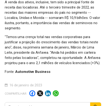
A venda dos ativos, inclusive, tem sido a principal fonte de
receita das locadoras. Até o terceiro trimestre de 2022, as
receitas das maiores empresas do país no segmento --
Localiza, Unidas e Movida -- somaram R$ 10,9 bilhões. O valor
ilustra, portanto, a importância das vendas de seminovos no
segmento.
"Temos uma crença total nas vendas corporativas para
justificar a projeção do crescimento das vendas totais neste
ano", disse, na primeira semana de janeiro, Márcio de Lima
Leite, presidente da Anfavea. "Ainda há pedidos em carteira
feito pelas locadoras", completou na oportunidade. A Anfavea
projetou para o ano 2,1 milhões de veículos licenciados (+3%).
Fonte:
Automotive Business
16 de janeiro de 2023
F
X
Li
W
COMPARTILHAR
a
n
h