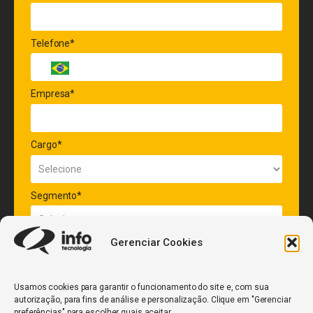
Telefone*
Empresa*
Cargo*
Segmento*
Gerenciar Cookies
Quantidade de veículos da frota*
Usamos cookies para garantir o funcionamento do site e, com sua
autorização, para fins de análise e personalização. Clique em "Gerenciar
ENVIAR
preferências" para escolher quais aceitar.