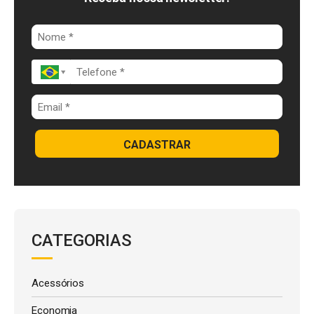
o
n
p
k
p
CADASTRAR
CATEGORIAS
Acessórios
Economia