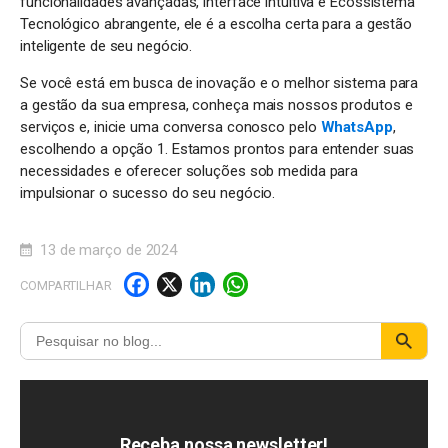
funcionalidades avançadas, interface intuitiva e Ecossistema
Tecnológico abrangente, ele é a escolha certa para a gestão
inteligente de seu negócio.
Se você está em busca de inovação e o melhor sistema para
a gestão da sua empresa, conheça mais nossos produtos e
serviços e, inicie uma conversa conosco pelo
WhatsApp
,
escolhendo a opção 1. Estamos prontos para entender suas
necessidades e oferecer soluções sob medida para
impulsionar o sucesso do seu negócio.
13 de março de 2024
F
X
Li
W
COMPARTILHAR
a
n
h
c
k
a
e
e
t
b
d
s
o
I
A
Receba nossa newsletter!