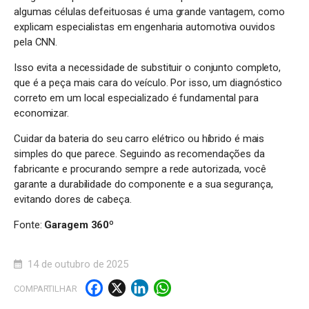
algumas células defeituosas é uma grande vantagem, como
explicam especialistas em engenharia automotiva ouvidos
pela CNN.
Isso evita a necessidade de substituir o conjunto completo,
que é a peça mais cara do veículo. Por isso, um diagnóstico
correto em um local especializado é fundamental para
economizar.
Cuidar da bateria do seu carro elétrico ou híbrido é mais
simples do que parece. Seguindo as recomendações da
fabricante e procurando sempre a rede autorizada, você
garante a durabilidade do componente e a sua segurança,
evitando dores de cabeça.
Fonte:
Garagem 360º
14 de outubro de 2025
F
X
Li
W
COMPARTILHAR