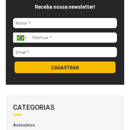
o
I
A
Receba nossa newsletter!
o
n
p
k
p
CADASTRAR
CATEGORIAS
Acessórios