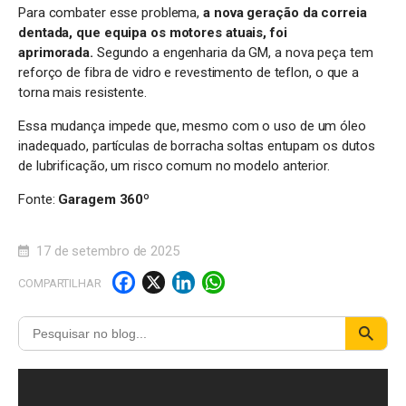
Para combater esse problema,
a nova geração da correia
dentada, que equipa os motores atuais, foi
aprimorada.
Segundo a engenharia da GM, a nova peça tem
reforço de fibra de vidro e revestimento de teflon, o que a
torna mais resistente.
Essa mudança impede que, mesmo com o uso de um óleo
inadequado, partículas de borracha soltas entupam os dutos
de lubrificação, um risco comum no modelo anterior.
Fonte:
Garagem 360º
17 de setembro de 2025
F
X
Li
W
COMPARTILHAR
a
n
h
c
k
a
e
e
t
b
d
s