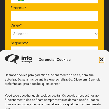
Empresa*
Cargo*
Segmento*
Gerenciar Cookies
Quantidade de veículos da frota*
Usamos cookies para garantir o funcionamento do site e, com sua
autorização, para fins de análise e personalização. Clique em "Gerenciar
ENVIAR
preferências" para escolher quais aceitar.
Você pode escolher quais cookies aceitar. Os cookies necessários ao
funcionamento do site ficam sempre ativos; os demais só são usados
com sua autorização e podem ser alterados a qualquer momento nesta
tela.