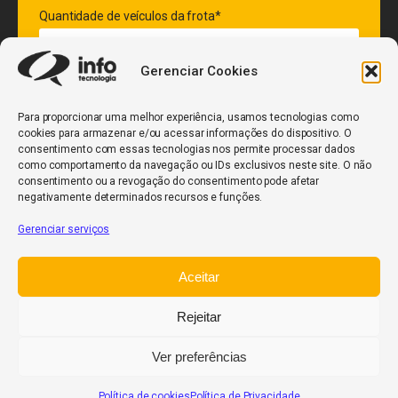
Quantidade de veículos da frota*
Gerenciar Cookies
ENVIAR
Para proporcionar uma melhor experiência, usamos tecnologias como
cookies para armazenar e/ou acessar informações do dispositivo. O
consentimento com essas tecnologias nos permite processar dados
como comportamento da navegação ou IDs exclusivos neste site. O não
consentimento ou a revogação do consentimento pode afetar
negativamente determinados recursos e funções.
Gerenciar serviços
InfoCore
Aceitar
Política de Privacidade
Relatório de Transparência Salarial
Rejeitar
Trabalhe Conosco
Ver preferências
POWERED BY
Política de cookies
Política de Privacidade